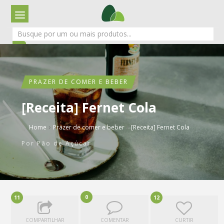
PRAZER DE COMER E BEBER
[Receita] Fernet Cola
›
›
Home
Prazer de comer e beber
[Receita] Fernet Cola
Por
Pão de Açúcar
0
11
12
COMPARTILHAR
COMENTAR
CURTIR