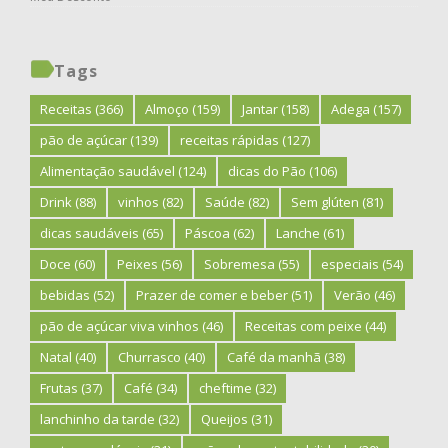
Tags
Receitas
(366)
Almoço
(159)
Jantar
(158)
Adega
(157)
pão de açúcar
(139)
receitas rápidas
(127)
Alimentação saudável
(124)
dicas do Pão
(106)
Drink
(88)
vinhos
(82)
Saúde
(82)
Sem glúten
(81)
dicas saudáveis
(65)
Páscoa
(62)
Lanche
(61)
Doce
(60)
Peixes
(56)
Sobremesa
(55)
especiais
(54)
bebidas
(52)
Prazer de comer e beber
(51)
Verão
(46)
pão de açúcar viva vinhos
(46)
Receitas com peixe
(44)
Natal
(40)
Churrasco
(40)
Café da manhã
(38)
Frutas
(37)
Café
(34)
cheftime
(32)
lanchinho da tarde
(32)
Queijos
(31)