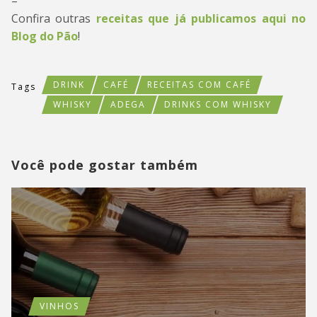
–
Confira outras
receitas que já publicamos aqui no
Blog do Pão
!
DRINK
CAFÉ
RECEITAS COM CAFÉ
Tags
WHISKY
ADEGA
DRINKS COM WHISKY
Você pode gostar também
VINHOS