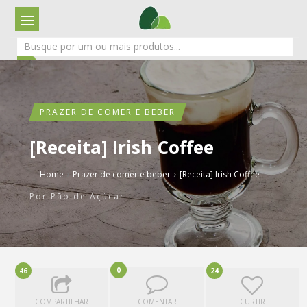
PRAZER DE COMER E BEBER
[Receita] Irish Coffee
›
›
Home
Prazer de comer e beber
[Receita] Irish Coffee
Por
Pão de Açúcar
0
46
24
COMPARTILHAR
COMENTAR
CURTIR