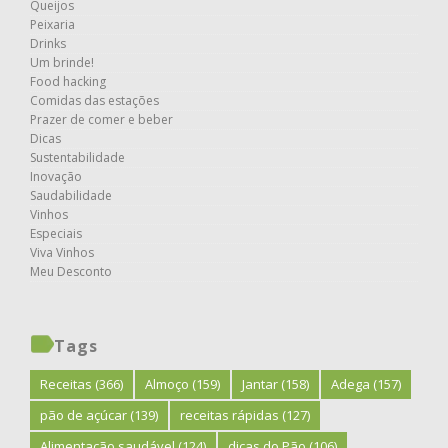
Queijos
Peixaria
Drinks
Um brinde!
Food hacking
Comidas das estações
Prazer de comer e beber
Dicas
Sustentabilidade
Inovação
Saudabilidade
Vinhos
Especiais
Viva Vinhos
Meu Desconto
Tags
Receitas
(366)
Almoço
(159)
Jantar
(158)
Adega
(157)
pão de açúcar
(139)
receitas rápidas
(127)
Alimentação saudável
(124)
dicas do Pão
(106)