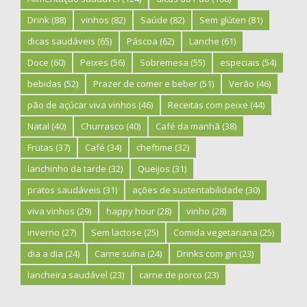
Drink
(88)
vinhos
(82)
Saúde
(82)
Sem glúten
(81)
dicas saudáveis
(65)
Páscoa
(62)
Lanche
(61)
Doce
(60)
Peixes
(56)
Sobremesa
(55)
especiais
(54)
bebidas
(52)
Prazer de comer e beber
(51)
Verão
(46)
pão de açúcar viva vinhos
(46)
Receitas com peixe
(44)
Natal
(40)
Churrasco
(40)
Café da manhã
(38)
Frutas
(37)
Café
(34)
cheftime
(32)
lanchinho da tarde
(32)
Queijos
(31)
pratos saudáveis
(31)
ações de sustentabilidade
(30)
viva vinhos
(29)
happy hour
(28)
vinho
(28)
inverno
(27)
Sem lactose
(25)
Comida vegetariana
(25)
dia a dia
(24)
Carne suína
(24)
Drinks com gin
(23)
lancheira saudável
(23)
carne de porco
(23)