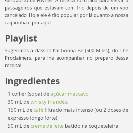
Aeroporto de Foynes. A receita foi criada para servir a
passageiros que estavam com frio depois de um voo
cancelado. Hoje ele é tão popular por lá quanto a nossa
caipirinha é por aqui!
Playlist
Sugerimos a clássica I’m Gonna Be (500 Miles), do The
Proclaimers, para lhe acompanhar no preparo dessa
receita!
Ingredientes
1 colher (sopa) de
açúcar mascavo
;
30 mL de
whisky irlandês
;
150 mL de
café
filtrado mais intenso (ou 2 doses de
expresso longo forte);
50 mL de
creme de leite
batido na coqueteleira.