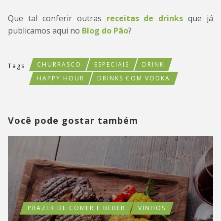
Que tal conferir outras
receitas de drinks
que já
publicamos aqui no
Blog do Pão
?
CHURRASCO
ESPECIAIS
DRINK
Tags
HAPPY HOUR
DRINKS COM VODKA
Você pode gostar também
PRAZER DE COMER E BEBER
VINHOS