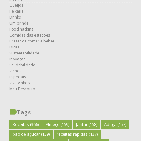
Queijos
Peixaria
Drinks
Um brinde!
Food hacking
Comidas das estações
Prazer de comer e beber
Dicas
Sustentabilidade
Inovação
Saudabilidade
Vinhos
Especiais
Viva Vinhos
Meu Desconto
Tags
Receitas
(366)
Almoço
(159)
Jantar
(158)
Adega
(157)
pão de açúcar
(139)
receitas rápidas
(127)