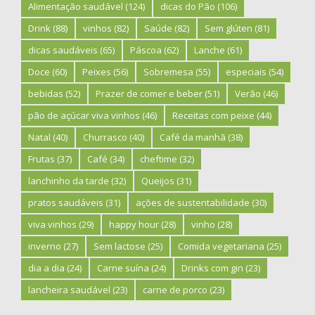
Alimentação saudável
(124)
dicas do Pão
(106)
Drink
(88)
vinhos
(82)
Saúde
(82)
Sem glúten
(81)
dicas saudáveis
(65)
Páscoa
(62)
Lanche
(61)
Doce
(60)
Peixes
(56)
Sobremesa
(55)
especiais
(54)
bebidas
(52)
Prazer de comer e beber
(51)
Verão
(46)
pão de açúcar viva vinhos
(46)
Receitas com peixe
(44)
Natal
(40)
Churrasco
(40)
Café da manhã
(38)
Frutas
(37)
Café
(34)
cheftime
(32)
lanchinho da tarde
(32)
Queijos
(31)
pratos saudáveis
(31)
ações de sustentabilidade
(30)
viva vinhos
(29)
happy hour
(28)
vinho
(28)
inverno
(27)
Sem lactose
(25)
Comida vegetariana
(25)
dia a dia
(24)
Carne suína
(24)
Drinks com gin
(23)
lancheira saudável
(23)
carne de porco
(23)