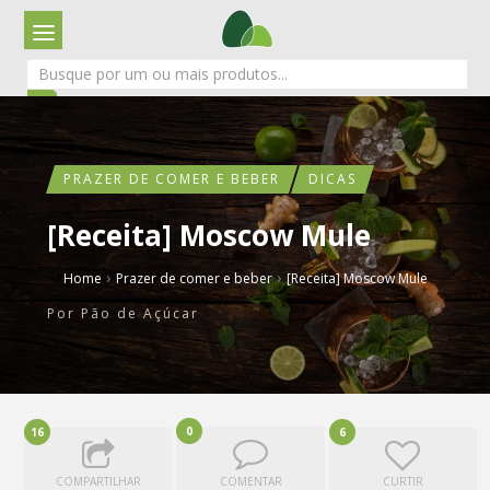
PRAZER DE COMER E BEBER
DICAS
[Receita] Moscow Mule
›
›
Home
Prazer de comer e beber
[Receita] Moscow Mule
Por
Pão de Açúcar
0
16
6
COMPARTILHAR
COMENTAR
CURTIR