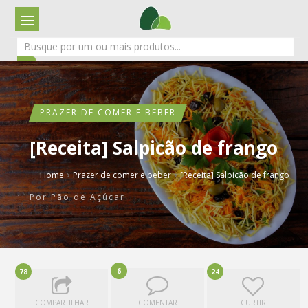
PRAZER DE COMER E BEBER
[Receita] Salpicão de frango
›
›
Home
Prazer de comer e beber
[Receita] Salpicão de frango
Por
Pão de Açúcar
6
78
24
COMPARTILHAR
COMENTAR
CURTIR