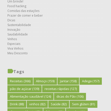
Um brinde!
Food hacking
Comidas das estações
Prazer de comer e beber
Dicas
Sustentabilidade
Inovação
Saudabilidade
Vinhos
Especiais
Viva Vinhos
Meu Desconto
Tags
Receitas
(366)
Almoço
(159)
Jantar
(158)
Adega
(157)
pão de açúcar
(139)
receitas rápidas
(127)
Alimentação saudável
(124)
dicas do Pão
(106)
Drink
(88)
vinhos
(82)
Saúde
(82)
Sem glúten
(81)