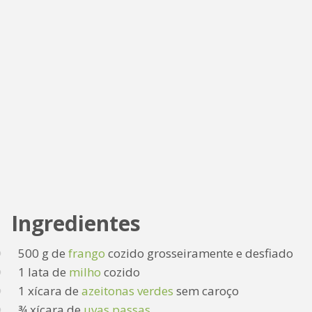
Ingredientes
500 g de
frango
cozido grosseiramente e desfiado
1 lata de
milho
cozido
1 xícara de
azeitonas verdes
sem caroço
¾ xícara de
uvas passas