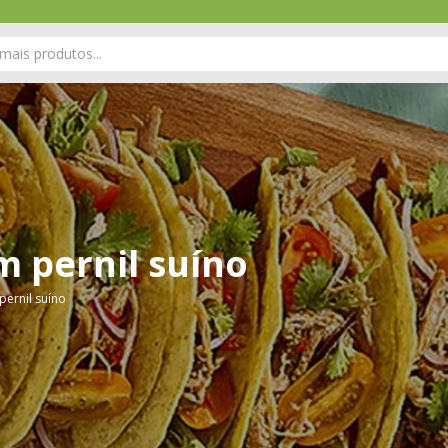
m pernil suíno
pernil suíno