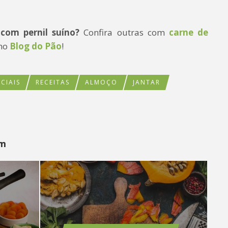
com pernil suíno?
Confira outras com
carne de
 no
Blog do Pão
!
ECIAIS
RECEITAS
ALMOÇO
JANTAR
ém