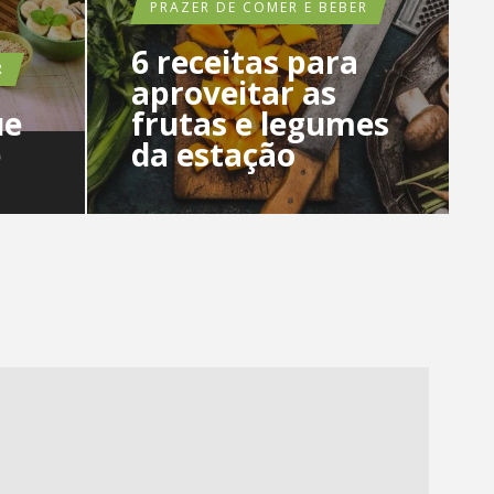
PRAZER DE COMER E BEBER
6 receitas para
R
aproveitar as
ue
frutas e legumes
e
da estação