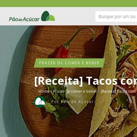
PRAZER DE COMER E BEBER
[Receita] Tacos co
›
›
Home
Prazer de comer e beber
[Receita] Tacos com 
Por
Pão de Açúcar