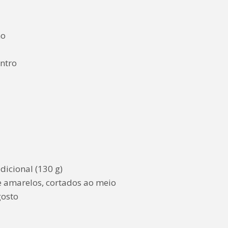
no
entro
dicional (130 g)
e amarelos, cortados ao meio
gosto