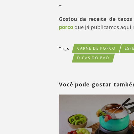
–
Gostou da receita de tacos 
porco
que já publicamos aqui
CARNE DE PORCO
ESP
Tags
DICAS DO PÃO
Você pode gostar tamb