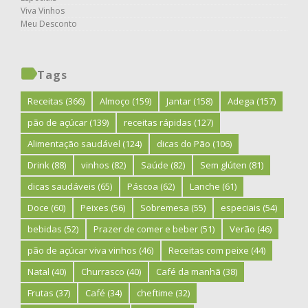
Viva Vinhos
Meu Desconto
Tags
Receitas
(366)
Almoço
(159)
Jantar
(158)
Adega
(157)
pão de açúcar
(139)
receitas rápidas
(127)
Alimentação saudável
(124)
dicas do Pão
(106)
Drink
(88)
vinhos
(82)
Saúde
(82)
Sem glúten
(81)
dicas saudáveis
(65)
Páscoa
(62)
Lanche
(61)
Doce
(60)
Peixes
(56)
Sobremesa
(55)
especiais
(54)
bebidas
(52)
Prazer de comer e beber
(51)
Verão
(46)
pão de açúcar viva vinhos
(46)
Receitas com peixe
(44)
Natal
(40)
Churrasco
(40)
Café da manhã
(38)
Frutas
(37)
Café
(34)
cheftime
(32)