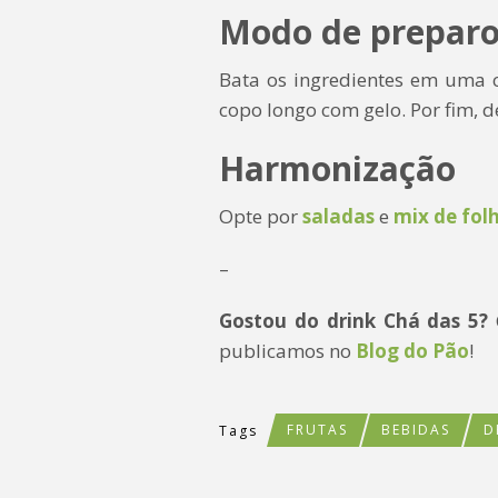
Modo de prepar
Bata os ingredientes em uma 
copo longo com gelo. Por fim, d
Harmonização
Opte por
saladas
e
mix de fol
–
Gostou do drink Chá das 5?
publicamos no
Blog do Pão
!
FRUTAS
BEBIDAS
D
Tags