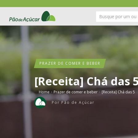
PRAZER DE COMER E BEBER
[Receita] Chá das 
›
›
Home
Prazer de comer e beber
[Receita] Chá das 5
Por
Pão de Açúcar