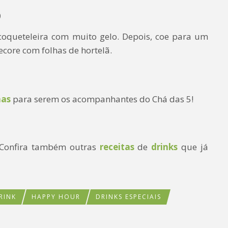
o
coqueteleira com muito gelo. Depois, coe para um
ecore com folhas de hortelã.
has
para serem os acompanhantes do Chá das 5!
Confira também outras
receitas
de
drinks
que já
RINK
HAPPY HOUR
DRINKS ESPECIAIS