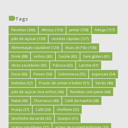
Tags
Receitas
(366)
Almoço
(159)
Jantar
(158)
Adega
(157)
pão de açúcar
(139)
receitas rápidas
(127)
Alimentação saudável
(124)
dicas do Pão
(106)
Drink
(88)
vinhos
(82)
Saúde
(82)
Sem glúten
(81)
dicas saudáveis
(65)
Páscoa
(62)
Lanche
(61)
Doce
(60)
Peixes
(56)
Sobremesa
(55)
especiais
(54)
bebidas
(52)
Prazer de comer e beber
(51)
Verão
(46)
pão de açúcar viva vinhos
(46)
Receitas com peixe
(44)
Natal
(40)
Churrasco
(40)
Café da manhã
(38)
Frutas
(37)
Café
(34)
cheftime
(32)
lanchinho da tarde
(32)
Queijos
(31)
pratos saudáveis
(31)
ações de sustentabilidade
(30)