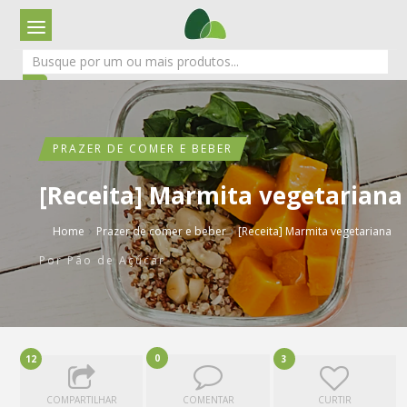
PRAZER DE COMER E BEBER
[Receita] Marmita vegetariana
›
›
Home
Prazer de comer e beber
[Receita] Marmita vegetariana
Por
Pão de Açúcar
0
12
3
COMPARTILHAR
COMENTAR
CURTIR