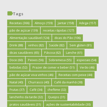
Tags
Receitas
(366)
Almoço
(159)
Jantar
(158)
Adega
(157)
pão de açúcar
(139)
receitas rápidas
(127)
Alimentação saudável
(124)
dicas do Pão
(106)
Drink
(88)
vinhos
(82)
Saúde
(82)
Sem glúten
(81)
dicas saudáveis
(65)
Páscoa
(62)
Lanche
(61)
Doce
(60)
Peixes
(56)
Sobremesa
(55)
especiais
(54)
bebidas
(52)
Prazer de comer e beber
(51)
Verão
(46)
pão de açúcar viva vinhos
(46)
Receitas com peixe
(44)
Natal
(40)
Churrasco
(40)
Café da manhã
(38)
Frutas
(37)
Café
(34)
cheftime
(32)
lanchinho da tarde
(32)
Queijos
(31)
pratos saudáveis
(31)
ações de sustentabilidade
(30)