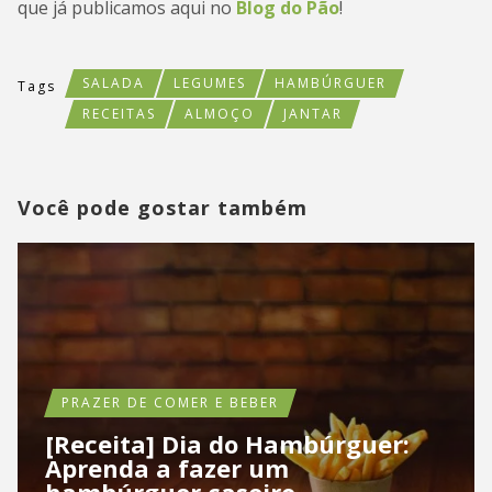
que já publicamos aqui no
Blog do Pão
!
SALADA
LEGUMES
HAMBÚRGUER
Tags
RECEITAS
ALMOÇO
JANTAR
Você pode gostar também
PRAZER DE COMER E BEBER
[Receita] Dia do Hambúrguer:
Aprenda a fazer um
hambúrguer caseiro