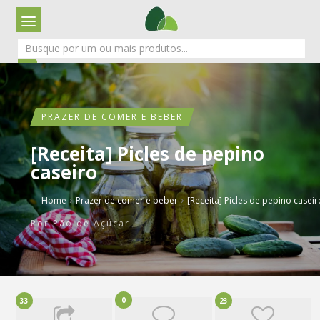
PRAZER DE COMER E BEBER
[Receita] Picles de pepino
caseiro
›
›
Home
Prazer de comer e beber
[Receita] Picles de pepino caseir
Por
Pão de Açúcar
0
33
23