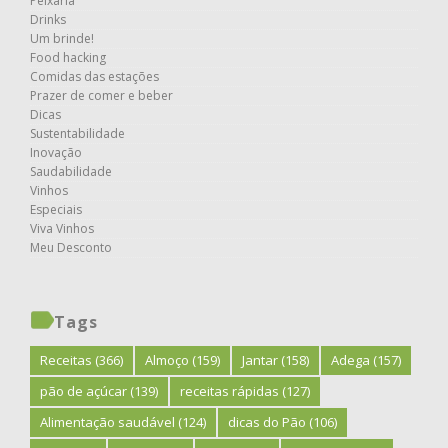
Peixaria
Drinks
Um brinde!
Food hacking
Comidas das estações
Prazer de comer e beber
Dicas
Sustentabilidade
Inovação
Saudabilidade
Vinhos
Especiais
Viva Vinhos
Meu Desconto
Tags
Receitas
(366)
Almoço
(159)
Jantar
(158)
Adega
(157)
pão de açúcar
(139)
receitas rápidas
(127)
Alimentação saudável
(124)
dicas do Pão
(106)