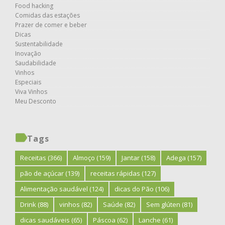
Food hacking
Comidas das estações
Prazer de comer e beber
Dicas
Sustentabilidade
Inovação
Saudabilidade
Vinhos
Especiais
Viva Vinhos
Meu Desconto
Tags
Receitas
(366)
Almoço
(159)
Jantar
(158)
Adega
(157)
pão de açúcar
(139)
receitas rápidas
(127)
Alimentação saudável
(124)
dicas do Pão
(106)
Drink
(88)
vinhos
(82)
Saúde
(82)
Sem glúten
(81)
dicas saudáveis
(65)
Páscoa
(62)
Lanche
(61)