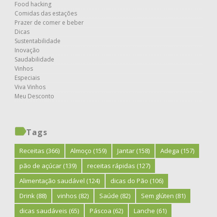
Food hacking
Comidas das estações
Prazer de comer e beber
Dicas
Sustentabilidade
Inovação
Saudabilidade
Vinhos
Especiais
Viva Vinhos
Meu Desconto
Tags
Receitas
(366)
Almoço
(159)
Jantar
(158)
Adega
(157)
pão de açúcar
(139)
receitas rápidas
(127)
Alimentação saudável
(124)
dicas do Pão
(106)
Drink
(88)
vinhos
(82)
Saúde
(82)
Sem glúten
(81)
dicas saudáveis
(65)
Páscoa
(62)
Lanche
(61)