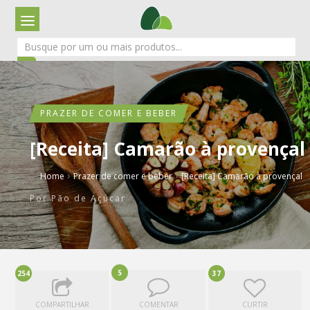
PRAZER DE COMER E BEBER
[Receita] Camarão à provençal
›
›
Home
Prazer de comer e beber
[Receita] Camarão à provençal
Por
Pão de Açúcar
5
254
37
COMPARTILHAR
COMENTAR
CURTIR