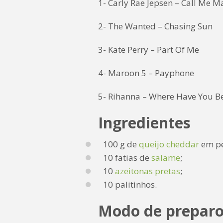
1- Carly Rae Jepsen – Call Me 
2- The Wanted – Chasing Sun
3- Kate Perry – Part Of Me
4- Maroon 5 – Payphone
5- Rihanna – Where Have You B
Ingredientes
100 g de
queijo cheddar
em pe
10 fatias de
salame
;
10
azeitonas pretas
;
10 palitinhos.
Modo de prepar