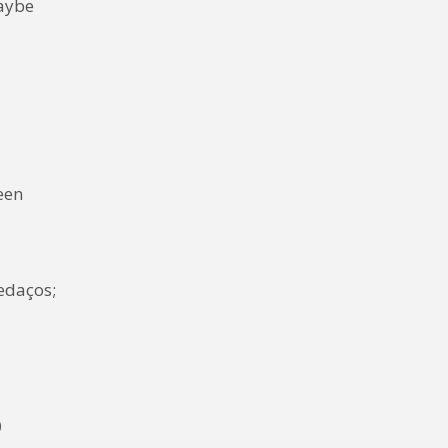
Maybe
een
daços;
o