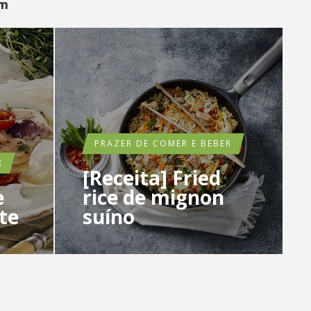
ém
PRAZER DE COMER E BEBER
R
[Receita] Fried
e
rice de mignon
te
suíno