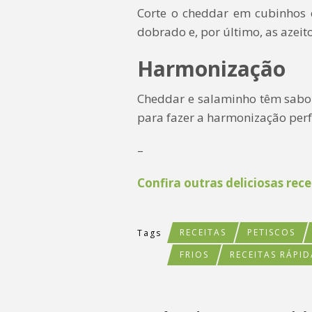
Corte o cheddar em cubinhos 
dobrado e, por último, as azeito
Harmonização
Cheddar e salaminho têm sabor
para fazer a harmonização perf
–
Confira outras deliciosas rece
RECEITAS
PETISCOS
Tags
FRIOS
RECEITAS RÁPID