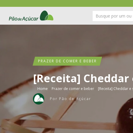
PRAZER DE COMER E BEBER
[Receita] Cheddar 
›
›
Home
Prazer de comer e beber
[Receita] Cheddar e 
Por
Pão de Açúcar