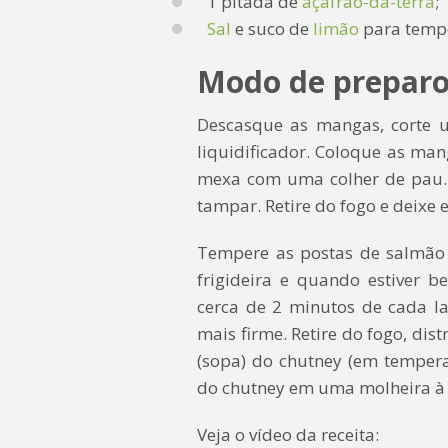
1 pitada de
açafrão-da-terra
;
Sal
e suco de
limão
para temp
Modo de prepar
Descasque as mangas, corte 
liquidificador. Coloque as man
mexa com uma colher de pau. 
tampar. Retire do fogo e deixe e
Tempere as postas de salmão
frigideira e quando estiver 
cerca de 2 minutos de cada l
mais firme. Retire do fogo, dis
(sopa) do chutney (em tempera
do chutney em uma molheira à 
Veja o vídeo da receita: