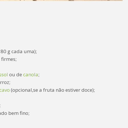
180 g cada uma);
firmes;
ssol
ou de
canola
;
rroz;
cavo
(opcional,se a fruta não estiver doce);
;
ado bem fino;