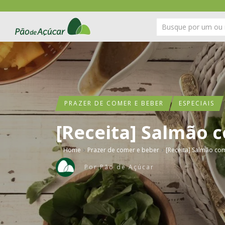
PRAZER DE COMER E BEBER
ESPECIAIS
[Receita] Salmão
›
›
Home
Prazer de comer e beber
[Receita] Salmão co
Por
Pão de Açúcar