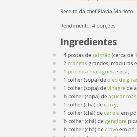
Receita da chef Flávia Marioto
Rendimento: 4 porções
Ingredientes
4 postas de
salmão
(cerca de 
2
mangas
grandes, maduras e 
1
pimenta malagueta
seca;
1 colher (sopa) de
óleo de gira
1 colher (sopa) de
vinagre
de a
½ colher (sopa) de
açúcar mas
1 colher (chá) de
curry
;
1 colher (chá) de
canela
em pó
½ colher (chá) de
gengibre
pic
½ colher (chá) de
cravo
em pó;