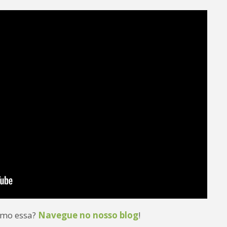
como essa?
Navegue no nosso blog
!