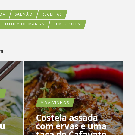
OA
SALMÃO
RECEITAS
CHUTNEY DE MANGA
SEM GLÚTEN
ém
R
VIVA VINHOS
a
Costela assada
du
com ervas e uma
taça de Cafayate