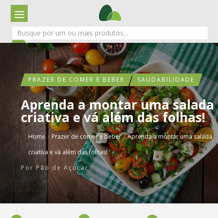
PRAZER DE COMER E BEBER
SAUDABILIDADE
Aprenda a montar uma salada
criativa e vá além das folhas!
›
›
Home
Prazer de comer e beber
Aprenda a montar uma salada
criativa e vá além das folhas!
Por
Pão de Açúcar