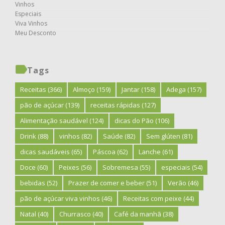
Vinhos
Especiais
Viva Vinhos
Meu Desconto
Tags
Receitas
(366)
Almoço
(159)
Jantar
(158)
Adega
(157)
pão de açúcar
(139)
receitas rápidas
(127)
Alimentação saudável
(124)
dicas do Pão
(106)
Drink
(88)
vinhos
(82)
Saúde
(82)
Sem glúten
(81)
dicas saudáveis
(65)
Páscoa
(62)
Lanche
(61)
Doce
(60)
Peixes
(56)
Sobremesa
(55)
especiais
(54)
bebidas
(52)
Prazer de comer e beber
(51)
Verão
(46)
pão de açúcar viva vinhos
(46)
Receitas com peixe
(44)
Natal
(40)
Churrasco
(40)
Café da manhã
(38)