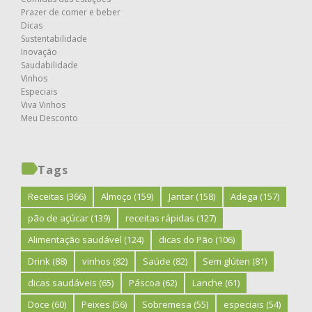
Prazer de comer e beber
Dicas
Sustentabilidade
Inovação
Saudabilidade
Vinhos
Especiais
Viva Vinhos
Meu Desconto
Tags
Receitas
(366)
Almoço
(159)
Jantar
(158)
Adega
(157)
pão de açúcar
(139)
receitas rápidas
(127)
Alimentação saudável
(124)
dicas do Pão
(106)
Drink
(88)
vinhos
(82)
Saúde
(82)
Sem glúten
(81)
dicas saudáveis
(65)
Páscoa
(62)
Lanche
(61)
Doce
(60)
Peixes
(56)
Sobremesa
(55)
especiais
(54)