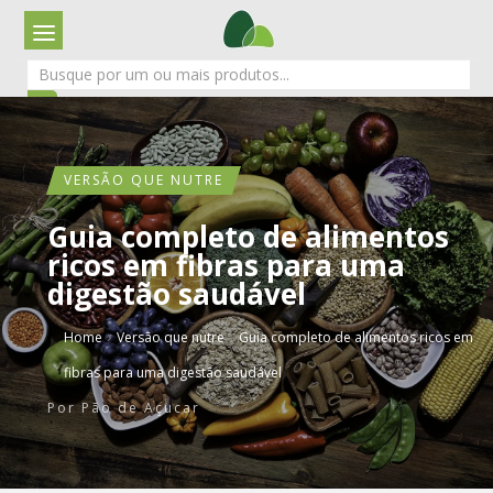
VERSÃO QUE NUTRE
Guia completo de alimentos
ricos em fibras para uma
digestão saudável
›
›
Home
Versão que nutre
Guia completo de alimentos ricos em
fibras para uma digestão saudável
Por
Pão de Açucar