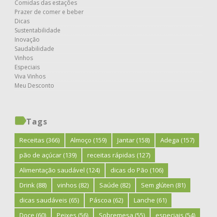
Comidas das estações
Prazer de comer e beber
Dicas
Sustentabilidade
Inovação
Saudabilidade
Vinhos
Especiais
Viva Vinhos
Meu Desconto
Tags
Receitas
(366)
Almoço
(159)
Jantar
(158)
Adega
(157)
pão de açúcar
(139)
receitas rápidas
(127)
Alimentação saudável
(124)
dicas do Pão
(106)
Drink
(88)
vinhos
(82)
Saúde
(82)
Sem glúten
(81)
dicas saudáveis
(65)
Páscoa
(62)
Lanche
(61)
Doce
(60)
Peixes
(56)
Sobremesa
(55)
especiais
(54)