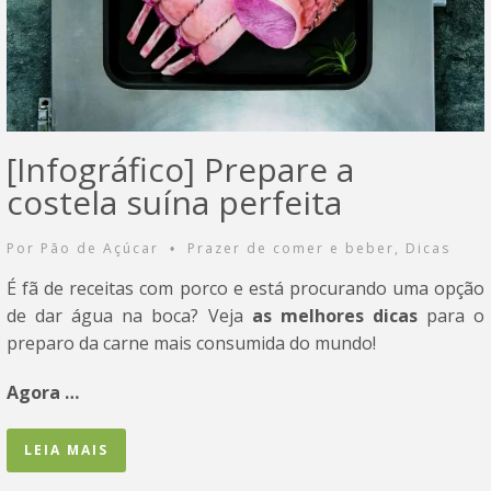
[Infográfico] Prepare a
costela suína perfeita
Por
Pão de Açúcar
Prazer de comer e beber
,
Dicas
•
É fã de receitas com porco e está procurando uma opção
de dar água na boca? Veja
as melhores dicas
para o
preparo da carne mais consumida do mundo!
Agora …
LEIA MAIS