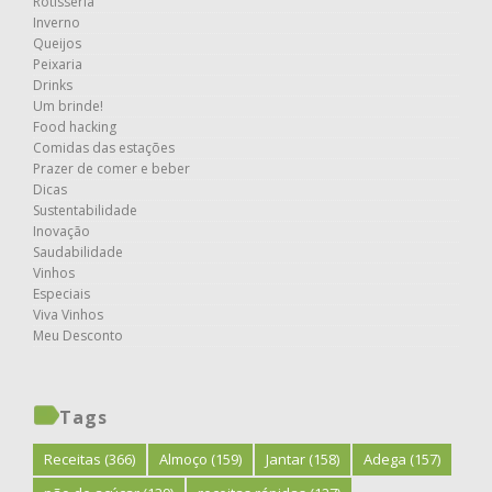
Rotisseria
Inverno
Queijos
Peixaria
Drinks
Um brinde!
Food hacking
Comidas das estações
Prazer de comer e beber
Dicas
Sustentabilidade
Inovação
Saudabilidade
Vinhos
Especiais
Viva Vinhos
Meu Desconto
Tags
Receitas
(366)
Almoço
(159)
Jantar
(158)
Adega
(157)