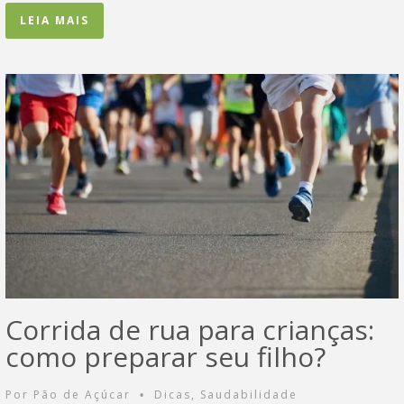
LEIA MAIS
Corrida de rua para crianças:
como preparar seu filho?
Por
Pão de Açúcar
Dicas
,
Saudabilidade
•