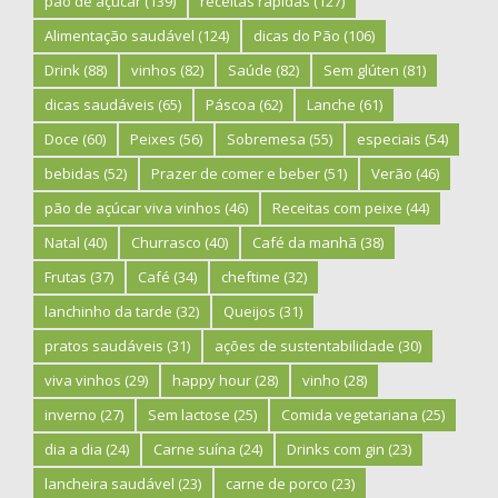
pão de açúcar
(139)
receitas rápidas
(127)
Alimentação saudável
(124)
dicas do Pão
(106)
Drink
(88)
vinhos
(82)
Saúde
(82)
Sem glúten
(81)
dicas saudáveis
(65)
Páscoa
(62)
Lanche
(61)
Doce
(60)
Peixes
(56)
Sobremesa
(55)
especiais
(54)
bebidas
(52)
Prazer de comer e beber
(51)
Verão
(46)
pão de açúcar viva vinhos
(46)
Receitas com peixe
(44)
Natal
(40)
Churrasco
(40)
Café da manhã
(38)
Frutas
(37)
Café
(34)
cheftime
(32)
lanchinho da tarde
(32)
Queijos
(31)
pratos saudáveis
(31)
ações de sustentabilidade
(30)
viva vinhos
(29)
happy hour
(28)
vinho
(28)
inverno
(27)
Sem lactose
(25)
Comida vegetariana
(25)
dia a dia
(24)
Carne suína
(24)
Drinks com gin
(23)
lancheira saudável
(23)
carne de porco
(23)