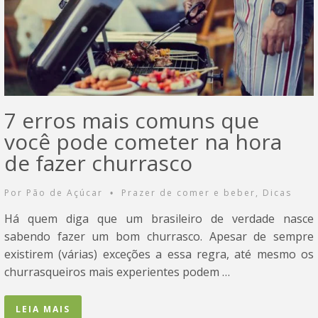
7 erros mais comuns que
você pode cometer na hora
de fazer churrasco
Por
Pão de Açúcar
Prazer de comer e beber
,
Dicas
•
Há quem diga que um brasileiro de verdade nasce
sabendo fazer um bom churrasco. Apesar de sempre
existirem (várias) exceções a essa regra, até mesmo os
churrasqueiros mais experientes podem …
LEIA MAIS