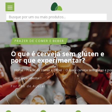
PRAZER DE COMER E BEBER
O que é cerveja sem glúten e
por que experimentar?
›
›
Home
Prazer de comer e beber
O que é cerveja sem glúten e po
que experimentar?
Por
Pão de Açucar