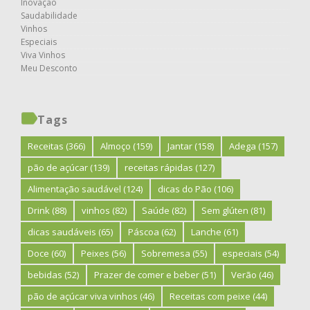
Inovação
Saudabilidade
Vinhos
Especiais
Viva Vinhos
Meu Desconto
Tags
Receitas
(366)
Almoço
(159)
Jantar
(158)
Adega
(157)
pão de açúcar
(139)
receitas rápidas
(127)
Alimentação saudável
(124)
dicas do Pão
(106)
Drink
(88)
vinhos
(82)
Saúde
(82)
Sem glúten
(81)
dicas saudáveis
(65)
Páscoa
(62)
Lanche
(61)
Doce
(60)
Peixes
(56)
Sobremesa
(55)
especiais
(54)
bebidas
(52)
Prazer de comer e beber
(51)
Verão
(46)
pão de açúcar viva vinhos
(46)
Receitas com peixe
(44)