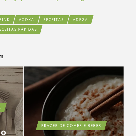
RINK
VODKA
RECEITAS
ADEGA
ECEITAS RÁPIDAS
ém
R
PRAZER DE COMER E BEBER
ão