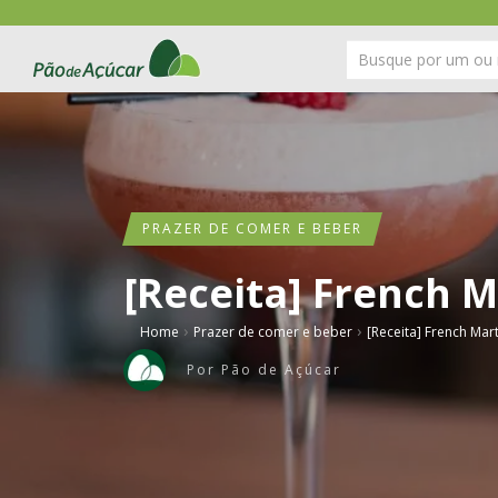
PRAZER DE COMER E BEBER
[Receita] French M
›
›
Home
Prazer de comer e beber
[Receita] French Mart
Por
Pão de Açúcar