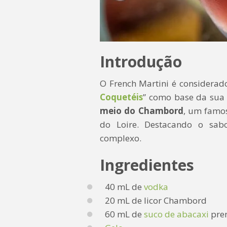
Introdução
O French Martini é considera
Coquetéis
” como base da sua
meio do Chambord
, um famos
do Loire. Destacando o sabo
complexo.
Ingredientes
40 mL de
vodka
20 mL de licor Chambord
60 mL de
suco de abacaxi
pre