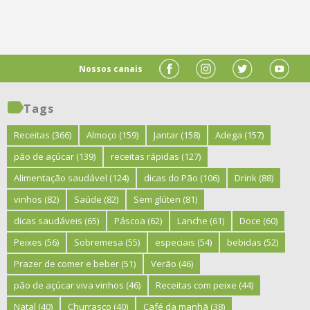
Nossos canais
Tags
Receitas
(366)
Almoço
(159)
Jantar
(158)
Adega
(157)
pão de açúcar
(139)
receitas rápidas
(127)
Alimentação saudável
(124)
dicas do Pão
(106)
Drink
(88)
vinhos
(82)
Saúde
(82)
Sem glúten
(81)
dicas saudáveis
(65)
Páscoa
(62)
Lanche
(61)
Doce
(60)
Peixes
(56)
Sobremesa
(55)
especiais
(54)
bebidas
(52)
Prazer de comer e beber
(51)
Verão
(46)
pão de açúcar viva vinhos
(46)
Receitas com peixe
(44)
Natal
(40)
Churrasco
(40)
Café da manhã
(38)