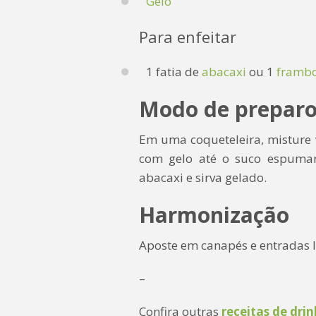
Gelo
Para enfeitar
1 fatia de
abacaxi
ou 1
framb
Modo de prepar
Em uma coqueteleira, misture v
com gelo até o suco espumar
abacaxi e sirva gelado.
Harmonização
Aposte em canapés e entradas l
–
Confira outras
receitas de dri