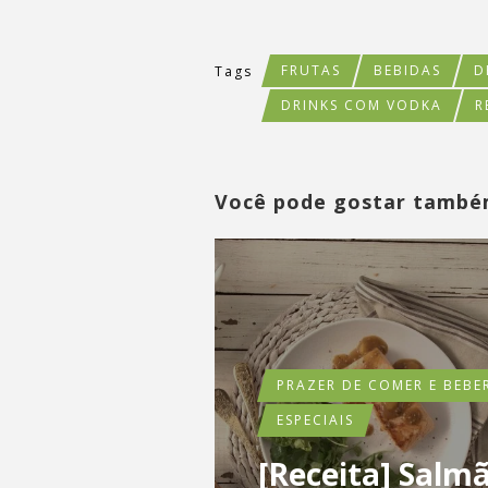
FRUTAS
BEBIDAS
D
Tags
DRINKS COM VODKA
R
Você pode gostar tamb
PRAZER DE COMER E BEBE
ESPECIAIS
[Receita] Salm