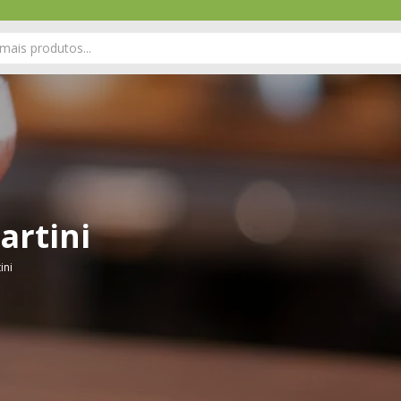
artini
ini