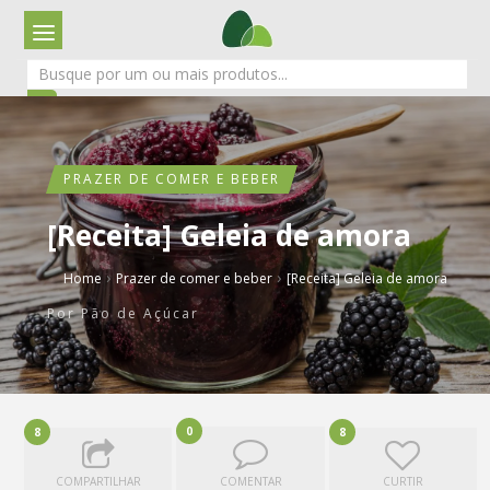
PRAZER DE COMER E BEBER
[Receita] Geleia de amora
›
›
Home
Prazer de comer e beber
[Receita] Geleia de amora
Por
Pão de Açúcar
0
8
8
COMPARTILHAR
COMENTAR
CURTIR