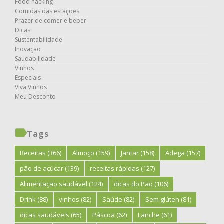
Food hacking
Comidas das estações
Prazer de comer e beber
Dicas
Sustentabilidade
Inovação
Saudabilidade
Vinhos
Especiais
Viva Vinhos
Meu Desconto
Tags
Receitas
(366)
Almoço
(159)
Jantar
(158)
Adega
(157)
pão de açúcar
(139)
receitas rápidas
(127)
Alimentação saudável
(124)
dicas do Pão
(106)
Drink
(88)
vinhos
(82)
Saúde
(82)
Sem glúten
(81)
dicas saudáveis
(65)
Páscoa
(62)
Lanche
(61)