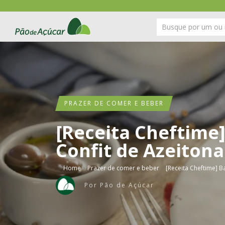
PRAZER DE COMER E BEBER
[Receita Cheftime
Confit de Azeitona
›
›
Home
Prazer de comer e beber
[Receita Cheftime] B
Por
Pão de Açúcar