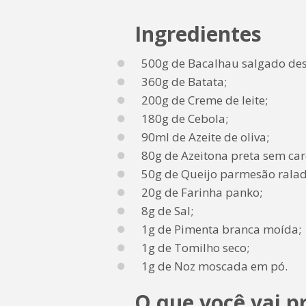
Ingredientes
500g de Bacalhau salgado des
360g de Batata;
200g de Creme de leite;
180g de Cebola;
90ml de Azeite de oliva;
80g de Azeitona preta sem ca
50g de Queijo parmesão ralad
20g de Farinha panko;
8g de Sal;
1g de Pimenta branca moída;
1g de Tomilho seco;
1g de Noz moscada em pó.
O que você vai p