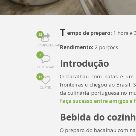
T
empo de preparo:
1 hora e 
48
COMPARTILHAR
Rendimento:
2 porções
2
Introdução
COMENTAR
O bacalhau com natas é um p
11
fronteiras e chegou ao Brasil. 
CURTIR
da culinária portuguesa no m
faça sucesso entre amigos e 
Bebida do cozinh
O preparo do bacalhau com na