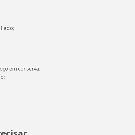
fiado;
roço em conserva;
o;
recisar