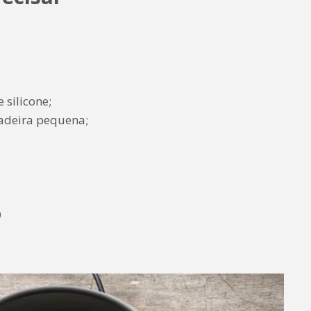
 silicone;
sadeira pequena;
o