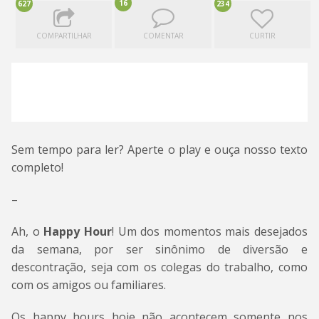
16
627
234
COMPARTILHAR
COMENTAR
CURTIR
Sem tempo para ler? Aperte o play e ouça nosso texto
completo!
–
Ah, o
Happy Hour
! Um dos momentos mais desejados
da semana, por ser sinônimo de diversão e
descontração, seja com os colegas do trabalho, como
com os amigos ou familiares.
Os happy hours hoje não acontecem somente nos