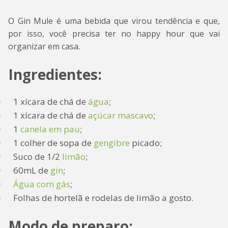
O Gin Mule é uma bebida que virou tendência e que,
por isso, você precisa ter no happy hour que vai
organizar em casa.
Ingredientes:
1 xícara de chá de
água
;
1 xícara de chá de
açúcar mascavo
;
1
canela em pau
;
1 colher de sopa de
gengibre
picado;
Suco de 1/2
limão
;
60mL de
gin
;
Água com gás
;
Folhas de hortelã e rodelas de limão a gosto.
Modo de preparo: