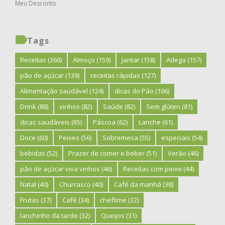
Meu Desconto
Tags
Receitas
(366)
Almoço
(159)
Jantar
(158)
Adega
(157)
pão de açúcar
(139)
receitas rápidas
(127)
Alimentação saudável
(124)
dicas do Pão
(106)
Drink
(88)
vinhos
(82)
Saúde
(82)
Sem glúten
(81)
dicas saudáveis
(65)
Páscoa
(62)
Lanche
(61)
Doce
(60)
Peixes
(56)
Sobremesa
(55)
especiais
(54)
bebidas
(52)
Prazer de comer e beber
(51)
Verão
(46)
pão de açúcar viva vinhos
(46)
Receitas com peixe
(44)
Natal
(40)
Churrasco
(40)
Café da manhã
(38)
Frutas
(37)
Café
(34)
cheftime
(32)
lanchinho da tarde
(32)
Queijos
(31)