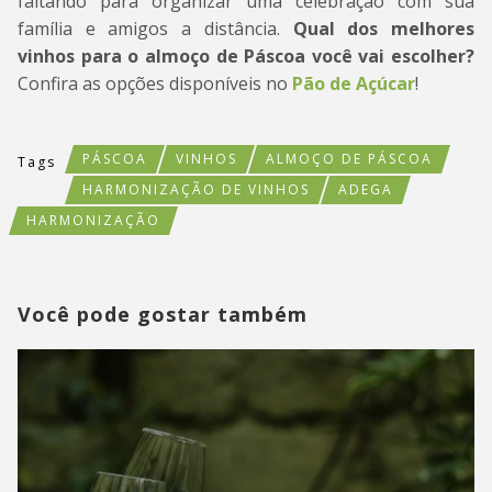
faltando para organizar uma celebração com sua
família e amigos a distância.
Qual dos melhores
vinhos para o almoço de Páscoa você vai escolher?
Confira as opções disponíveis no
Pão de Açúcar
!
PÁSCOA
VINHOS
ALMOÇO DE PÁSCOA
Tags
HARMONIZAÇÃO DE VINHOS
ADEGA
HARMONIZAÇÃO
Você pode gostar também