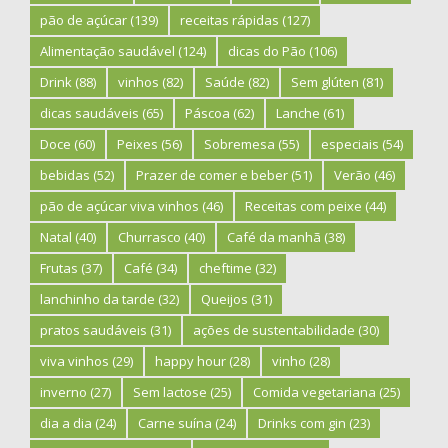
pão de açúcar
(139)
receitas rápidas
(127)
Alimentação saudável
(124)
dicas do Pão
(106)
Drink
(88)
vinhos
(82)
Saúde
(82)
Sem glúten
(81)
dicas saudáveis
(65)
Páscoa
(62)
Lanche
(61)
Doce
(60)
Peixes
(56)
Sobremesa
(55)
especiais
(54)
bebidas
(52)
Prazer de comer e beber
(51)
Verão
(46)
pão de açúcar viva vinhos
(46)
Receitas com peixe
(44)
Natal
(40)
Churrasco
(40)
Café da manhã
(38)
Frutas
(37)
Café
(34)
cheftime
(32)
lanchinho da tarde
(32)
Queijos
(31)
pratos saudáveis
(31)
ações de sustentabilidade
(30)
viva vinhos
(29)
happy hour
(28)
vinho
(28)
inverno
(27)
Sem lactose
(25)
Comida vegetariana
(25)
dia a dia
(24)
Carne suína
(24)
Drinks com gin
(23)