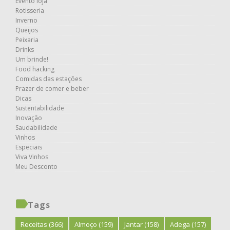
Evento loja
Rotisseria
Inverno
Queijos
Peixaria
Drinks
Um brinde!
Food hacking
Comidas das estações
Prazer de comer e beber
Dicas
Sustentabilidade
Inovação
Saudabilidade
Vinhos
Especiais
Viva Vinhos
Meu Desconto
Tags
Receitas
(366)
Almoço
(159)
Jantar
(158)
Adega
(157)