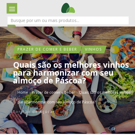
PRAZER DE COMER E BEBER
VINHOS
Quais são os melhores vinhos
para harmonizar com seu
almoço de Páscoa?
›
›
Home
Prazer de comer e beber
Quais são os melhores vinhos
para harmonizar com seu almoço de Páscoa?
Por
Pão de Açúcar