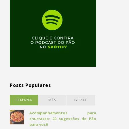
Posts Populares
SEMANA
MÊS
GERAL
Acompanhamentos para
churrasco: 20 sugestões do Pão
para você