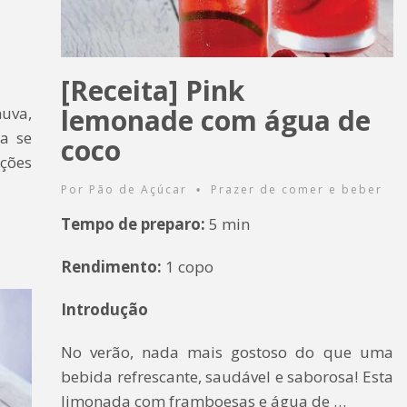
[Receita] Pink
lemonade com água de
huva,
a se
coco
ções
Por
Pão de Açúcar
Prazer de comer e beber
•
Tempo de preparo:
5 min
Rendimento:
1 copo
Introdução
No verão, nada mais gostoso do que uma
bebida refrescante, saudável e saborosa! Esta
limonada com framboesas e água de …