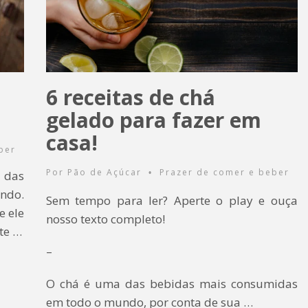
6 receitas de chá
gelado para fazer em
casa!
ber
Por
Pão de Açúcar
Prazer de comer e beber
 das
•
ndo.
Sem tempo para ler? Aperte o play e ouça
e ele
nosso texto completo!
te …
–
O chá é uma das bebidas mais consumidas
em todo o mundo, por conta de sua …