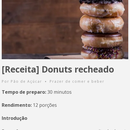
[Receita] Donuts recheado
Por
Pão de Açúcar
Prazer de comer e beber
•
Tempo de preparo:
30 minutos
Rendimento:
12 porções
Introdução