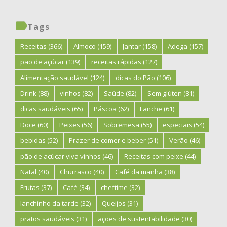
Tags
Receitas
(366)
Almoço
(159)
Jantar
(158)
Adega
(157)
pão de açúcar
(139)
receitas rápidas
(127)
Alimentação saudável
(124)
dicas do Pão
(106)
Drink
(88)
vinhos
(82)
Saúde
(82)
Sem glúten
(81)
dicas saudáveis
(65)
Páscoa
(62)
Lanche
(61)
Doce
(60)
Peixes
(56)
Sobremesa
(55)
especiais
(54)
bebidas
(52)
Prazer de comer e beber
(51)
Verão
(46)
pão de açúcar viva vinhos
(46)
Receitas com peixe
(44)
Natal
(40)
Churrasco
(40)
Café da manhã
(38)
Frutas
(37)
Café
(34)
cheftime
(32)
lanchinho da tarde
(32)
Queijos
(31)
pratos saudáveis
(31)
ações de sustentabilidade
(30)