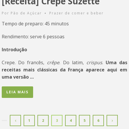
[Receita] Crepe Suzette
Por
Pão de Açúcar
Prazer de comer e beber
•
Tempo de preparo: 45 minutos
Rendimento: serve 6 pessoas
Introdução
Crepe. Do francês,
crêpe
. Do latim,
crispus
.
Uma das
receitas mais clássicas da França aparece aqui em
uma versão …
LEIA MAIS
1
2
3
4
5
6