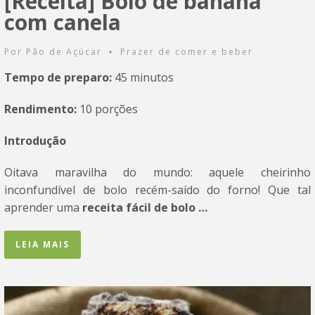
[Receita] Bolo de banana
com canela
Por
Pão de Açúcar
Prazer de comer e beber
•
Tempo de preparo:
45 minutos
Rendimento:
10 porções
Introdução
Oitava maravilha do mundo: aquele cheirinho
inconfundível de bolo recém-saído do forno! Que tal
aprender uma
receita fácil de bolo …
LEIA MAIS