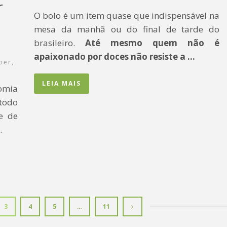
r
O bolo é um item quase que indispensável na
mesa da manhã ou do final de tarde do
brasileiro.
Até mesmo quem não é
apaixonado por doces não resiste a …
ber
,
LEIA MAIS
omia
 todo
e de
…
3
4
5
…
11