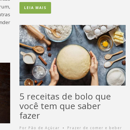
rum,
LEIA MAIS
tras
nder
5 receitas de bolo que
você tem que saber
fazer
Por
Pão de Açúcar
Prazer de comer e beber
•