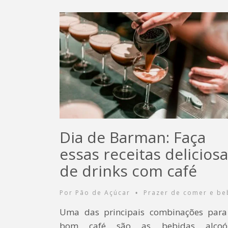
Dia de Barman: Faça
essas receitas delicios
de drinks com café
Por
Pão de Açúcar
Prazer de comer e be
•
Uma das principais combinações par
bom café são as bebidas alcoól