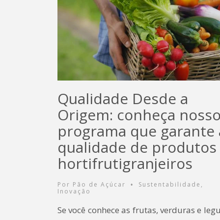
Qualidade Desde a
Origem: conheça noss
programa que garante 
qualidade de produtos
hortifrutigranjeiros
Por
Pão de Açúcar
Sustentabilidade
,
•
Inovação
Se você conhece as frutas, verduras e le