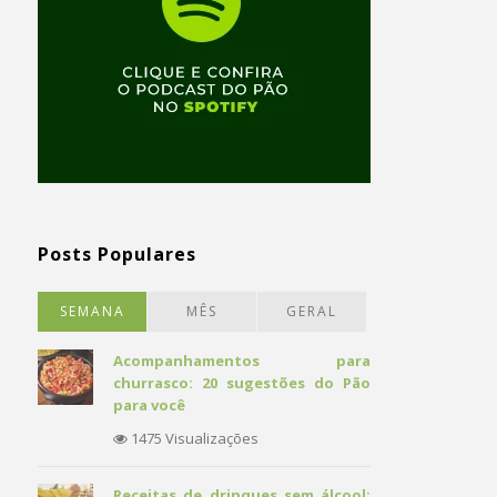
Posts Populares
SEMANA
MÊS
GERAL
Acompanhamentos para
churrasco: 20 sugestões do Pão
para você
1475 Visualizações
Receitas de drinques sem álcool: