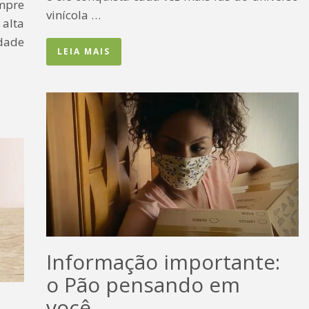
mpre
vinícola …
alta
idade
LEIA MAIS
Informação importante:
o Pão pensando em
você