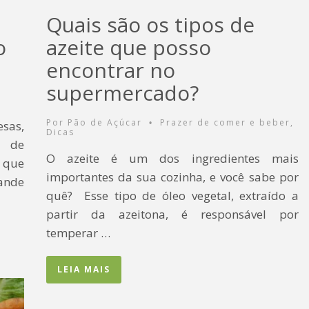
Quais são os tipos de
o
azeite que posso
encontrar no
supermercado?
Por
Pão de Açúcar
Prazer de comer e beber
,
sas,
•
Dicas
m de
O azeite é um dos ingredientes mais
 que
importantes da sua cozinha, e você sabe por
ande
quê? Esse tipo de óleo vegetal, extraído a
partir da azeitona, é responsável por
temperar …
LEIA MAIS