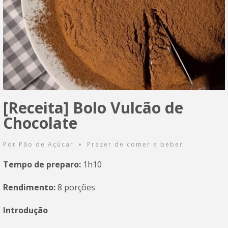
[Receita] Bolo Vulcão de
Chocolate
Por
Pão de Açúcar
Prazer de comer e beber
•
Tempo de preparo:
1h10
Rendimento:
8 porções
Introdução