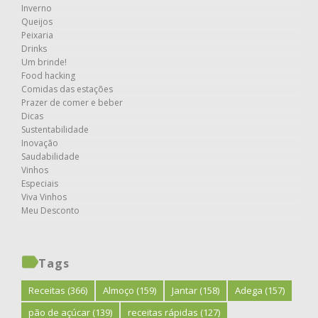
Inverno
Queijos
Peixaria
Drinks
Um brinde!
Food hacking
Comidas das estações
Prazer de comer e beber
Dicas
Sustentabilidade
Inovação
Saudabilidade
Vinhos
Especiais
Viva Vinhos
Meu Desconto
Tags
Receitas
(366)
Almoço
(159)
Jantar
(158)
Adega
(157)
pão de açúcar
(139)
receitas rápidas
(127)