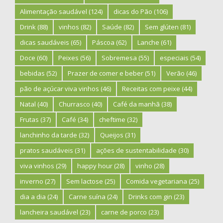
Alimentação saudável
(124)
dicas do Pão
(106)
Drink
(88)
vinhos
(82)
Saúde
(82)
Sem glúten
(81)
dicas saudáveis
(65)
Páscoa
(62)
Lanche
(61)
Doce
(60)
Peixes
(56)
Sobremesa
(55)
especiais
(54)
bebidas
(52)
Prazer de comer e beber
(51)
Verão
(46)
pão de açúcar viva vinhos
(46)
Receitas com peixe
(44)
Natal
(40)
Churrasco
(40)
Café da manhã
(38)
Frutas
(37)
Café
(34)
cheftime
(32)
lanchinho da tarde
(32)
Queijos
(31)
pratos saudáveis
(31)
ações de sustentabilidade
(30)
viva vinhos
(29)
happy hour
(28)
vinho
(28)
inverno
(27)
Sem lactose
(25)
Comida vegetariana
(25)
dia a dia
(24)
Carne suína
(24)
Drinks com gin
(23)
lancheira saudável
(23)
carne de porco
(23)